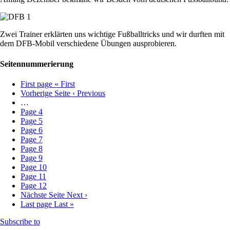
Zwei Trainer erklärten uns wichtige Fußballtricks und wir durften mit
dem DFB-Mobil verschiedene Übungen ausprobieren.
Seitennummerierung
First page
« First
Vorherige Seite
‹ Previous
…
Page
4
Page
5
Page
6
Page
7
Page
8
Page
9
Page
10
Page
11
Page
12
Nächste Seite
Next ›
Last page
Last »
Subscribe to