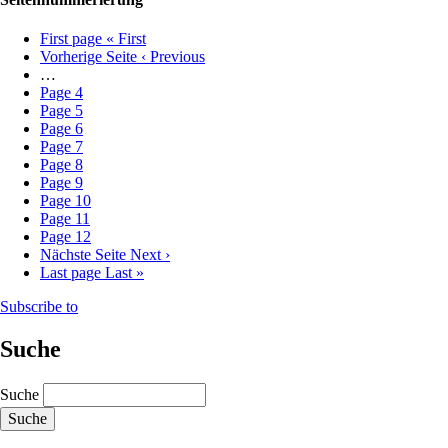
First page
« First
Vorherige Seite
‹ Previous
…
Page
4
Page
5
Page
6
Page
7
Page
8
Page
9
Page
10
Page
11
Page
12
Nächste Seite
Next ›
Last page
Last »
Subscribe to
Suche
Suche